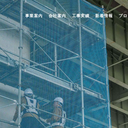
事業案内
事業案内
会社案内
工事実績
新着情報
プロ
、
伸縮継手工事
自社製品・自社工法
メンテナンス工事
くる。
会社案内
代表挨拶・会社概要
会社沿革