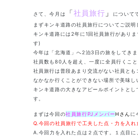
「
社員旅行
」
さて、今月は
について
まずキンキ道路の社員旅行についてご説明
キンキ道路には2年に1回社員旅行がありま
す)
今年は「北海道」へ2泊3日の旅をしてきま
社員数も80人を超え、一度に全員行くこ
社員旅行は普段あまり交流がない社員とも
なかなか行くことができない場所で美味し
キンキ道路の大きなアピールポイントとし
す。
まずは今回の
社員旅行PJメンバー
H
さん
に
Q.今回の社員旅行で工夫した点・力を入
A.今回力を入れた点は２点です。１点目