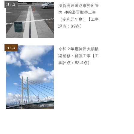
滋賀高速道路事務所管
内 伸縮装置取替工事
（令和元年度）【工事
評点：89点】
令和２年度神津大橋橋
梁補修・補強工事【工
事評点：88.4点】