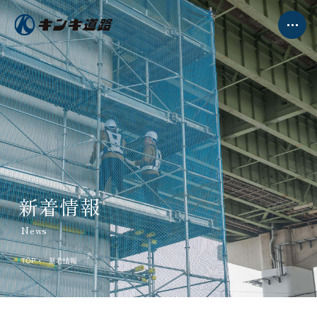
事業案内
工事実績
新着情報
伸縮継手工事
自社製品・自社工法
プロジェクト活動
メンテナンス工事
DX推進
会社案内
採用情報
新着情報
代表挨拶・会社概要
お問合わせ
会社沿革
News
グループ会社一覧
TOP
新着情報
個人情報保護方針