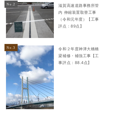
滋賀高速道路事務所管
内 伸縮装置取替工事
（令和元年度）【工事
評点：89点】
令和２年度神津大橋橋
梁補修・補強工事【工
事評点：88.4点】