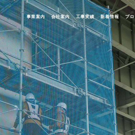
事業案内
事業案内
会社案内
工事実績
新着情報
プロ
伸縮継手工事
、
自社製品・自社工法
メンテナンス工事
くる。
会社案内
代表挨拶・会社概要
会社沿革