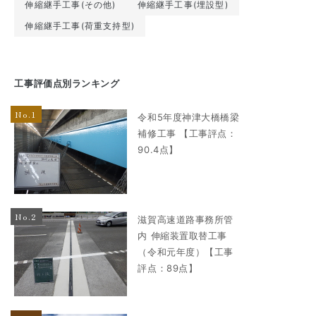
伸縮継手工事(その他)
伸縮継手工事(埋設型)
伸縮継手工事(荷重支持型)
工事評価点別ランキング
令和5年度神津大橋橋梁
補修工事 【工事評点：
90.4点】
滋賀高速道路事務所管
内 伸縮装置取替工事
（令和元年度）【工事
評点：89点】