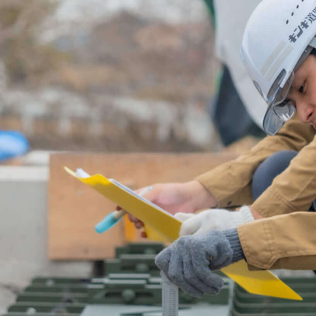
事業案内
事業案内
会社案内
工事実績
新着情報
プロ
、
伸縮継手工事
自社製品・自社工法
メンテナンス工事
くる。
会社案内
代表挨拶・会社概要
会社沿革