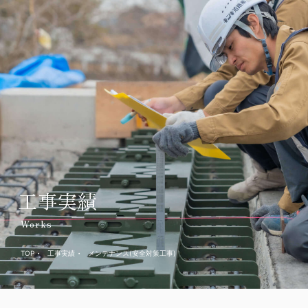
事業案内
工事実績
新着情報
伸縮継手工事
自社製品・自社工法
プロジェクト活動
メンテナンス工事
DX推進
会社案内
採用情報
代表挨拶・会社概要
お問合わせ
工事実績
会社沿革
グループ会社一覧
Works
個人情報保護方針
TOP
工事実績
メンテナンス(安全対策工事)