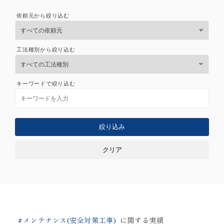
1日の品質が、
依頼元から絞り込む
100年をつくる。
工法種別から絞り込む
キーワードで絞り込む
絞り込み
クリア
メンテナンス(安全対策工事)
に関する実績