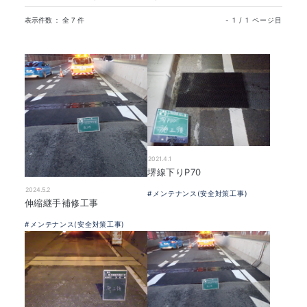
表示件数 ： 全 7 件
- 1 / 1 ページ目
2021.4.1
堺線下りP70
2024.5.2
メンテナンス(安全対策工事)
伸縮継手補修工事
メンテナンス(安全対策工事)