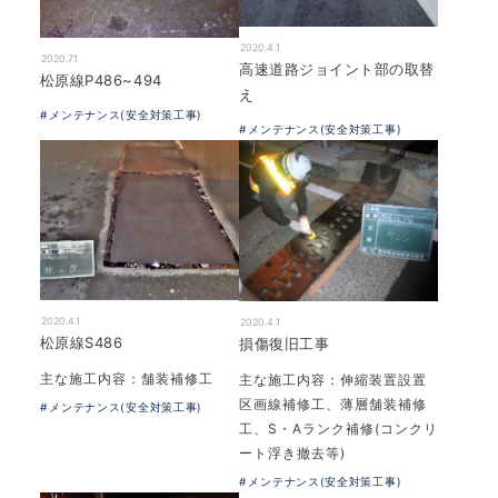
2020.4.1
2020.7.1
高速道路ジョイント部の取替
松原線P486~494
え
メンテナンス(安全対策工事)
メンテナンス(安全対策工事)
2020.4.1
2020.4.1
松原線S486
損傷復旧工事
主な施工内容：舗装補修工
主な施工内容：伸縮装置設置
区画線補修工、薄層舗装補修
メンテナンス(安全対策工事)
工、S・Aランク補修(コンクリ
ート浮き撤去等)
メンテナンス(安全対策工事)